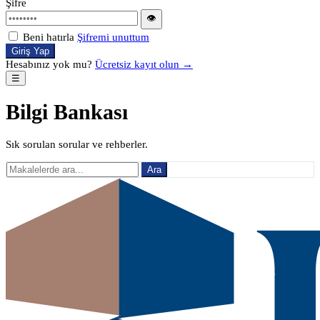
Şifre
👁
Beni hatırla
Şifremi unuttum
Giriş Yap
Hesabınız yok mu?
Ücretsiz kayıt olun →
☰
Bilgi Bankası
Sık sorulan sorular ve rehberler.
Ara