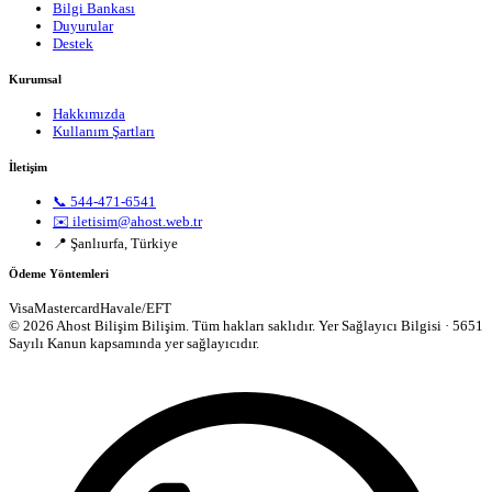
Bilgi Bankası
Duyurular
Destek
Kurumsal
Hakkımızda
Kullanım Şartları
İletişim
📞 544-471-6541
✉️ iletisim@ahost.web.tr
📍 Şanlıurfa, Türkiye
Ödeme Yöntemleri
Visa
Mastercard
Havale/EFT
© 2026 Ahost Bilişim Bilişim. Tüm hakları saklıdır.
Yer Sağlayıcı Bilgisi · 5651
Sayılı Kanun kapsamında yer sağlayıcıdır.