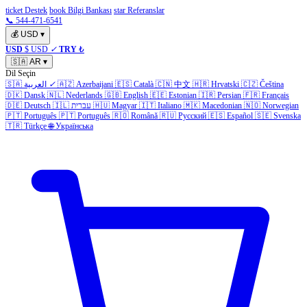
ticket Destek
book Bilgi Bankası
star Referanslar
📞 544-471-6541
💰
USD
▾
USD
$ USD
✓
TRY
₺
🇸🇦
AR
▾
Dil Seçin
Čeština
🇨🇿
Hrvatski
🇭🇷
中文
🇨🇳
Català
🇪🇸
Azerbaijani
🇦🇿
✓
العربية
🇸🇦
🇩🇰
Dansk
🇳🇱
Nederlands
🇬🇧
English
🇪🇪
Estonian
🇮🇷
Persian
🇫🇷
Français
Norwegian
🇳🇴
Macedonian
🇲🇰
Italiano
🇮🇹
Magyar
🇭🇺
עברית
🇮🇱
Deutsch
🇩🇪
🇵🇹
Português
🇵🇹
Português
🇷🇴
Română
🇷🇺
Русский
🇪🇸
Español
🇸🇪
Svenska
🇹🇷
Türkçe
🌐
Українська