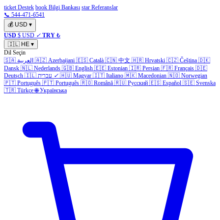
ticket Destek
book Bilgi Bankası
star Referanslar
📞 544-471-6541
💰
USD
▾
USD
$ USD
✓
TRY
₺
🇮🇱
HE
▾
Dil Seçin
🇩🇰
Čeština
🇨🇿
Hrvatski
🇭🇷
中文
🇨🇳
Català
🇪🇸
Azerbaijani
🇦🇿
العربية
🇸🇦
Dansk
🇳🇱
Nederlands
🇬🇧
English
🇪🇪
Estonian
🇮🇷
Persian
🇫🇷
Français
🇩🇪
Norwegian
🇳🇴
Macedonian
🇲🇰
Italiano
🇮🇹
Magyar
🇭🇺
✓
עברית
🇮🇱
Deutsch
🇵🇹
Português
🇵🇹
Português
🇷🇴
Română
🇷🇺
Русский
🇪🇸
Español
🇸🇪
Svenska
🇹🇷
Türkçe
🌐
Українська