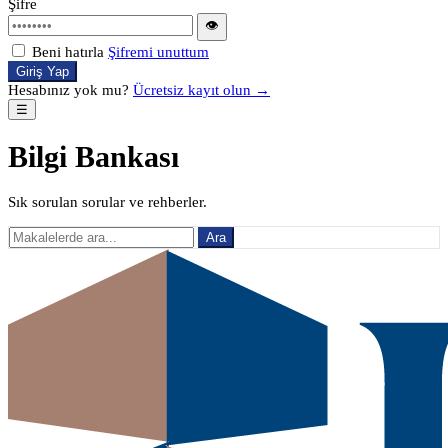
Şifre
👁
Beni hatırla
Şifremi unuttum
Giriş Yap
Hesabınız yok mu?
Ücretsiz kayıt olun →
☰
Bilgi Bankası
Sık sorulan sorular ve rehberler.
Ara