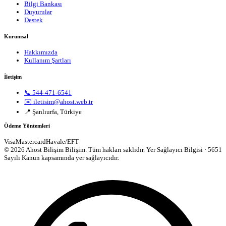
Bilgi Bankası
Duyurular
Destek
Kurumsal
Hakkımızda
Kullanım Şartları
İletişim
📞 544-471-6541
✉️ iletisim@ahost.web.tr
📍 Şanlıurfa, Türkiye
Ödeme Yöntemleri
Visa
Mastercard
Havale/EFT
© 2026 Ahost Bilişim Bilişim. Tüm hakları saklıdır.
Yer Sağlayıcı Bilgisi · 5651
Sayılı Kanun kapsamında yer sağlayıcıdır.