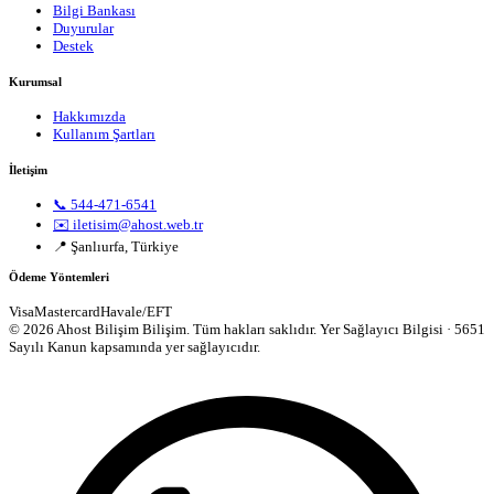
Bilgi Bankası
Duyurular
Destek
Kurumsal
Hakkımızda
Kullanım Şartları
İletişim
📞 544-471-6541
✉️ iletisim@ahost.web.tr
📍 Şanlıurfa, Türkiye
Ödeme Yöntemleri
Visa
Mastercard
Havale/EFT
© 2026 Ahost Bilişim Bilişim. Tüm hakları saklıdır.
Yer Sağlayıcı Bilgisi · 5651
Sayılı Kanun kapsamında yer sağlayıcıdır.