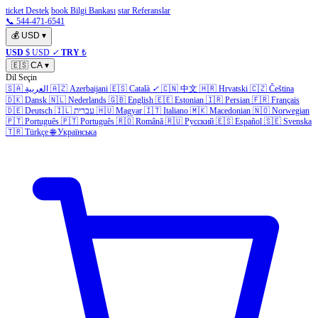
ticket Destek
book Bilgi Bankası
star Referanslar
📞 544-471-6541
💰
USD
▾
USD
$ USD
✓
TRY
₺
🇪🇸
CA
▾
Dil Seçin
🇸🇦
العربية
🇦🇿
Azerbaijani
🇪🇸
Català
✓
🇨🇳
中文
🇭🇷
Hrvatski
🇨🇿
Čeština
🇩🇰
Dansk
🇳🇱
Nederlands
🇬🇧
English
🇪🇪
Estonian
🇮🇷
Persian
🇫🇷
Français
🇩🇪
Deutsch
🇮🇱
עברית
🇭🇺
Magyar
🇮🇹
Italiano
🇲🇰
Macedonian
🇳🇴
Norwegian
🇵🇹
Português
🇵🇹
Português
🇷🇴
Română
🇷🇺
Русский
🇪🇸
Español
🇸🇪
Svenska
🇹🇷
Türkçe
🌐
Українська