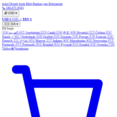
ticket Destek
book Bilgi Bankası
star Referanslar
📞 544-471-6541
💰
USD
▾
USD
$ USD
✓
TRY
₺
🇩🇰
DA
▾
Dil Seçin
🇸🇦
العربية
🇦🇿
Azerbaijani
🇪🇸
Català
🇨🇳
中文
🇭🇷
Hrvatski
🇨🇿
Čeština
🇩🇰
Dansk
✓
🇳🇱
Nederlands
🇬🇧
English
🇪🇪
Estonian
🇮🇷
Persian
🇫🇷
Français
🇩🇪
Deutsch
🇮🇱
עברית
🇭🇺
Magyar
🇮🇹
Italiano
🇲🇰
Macedonian
🇳🇴
Norwegian
🇵🇹
Português
🇵🇹
Português
🇷🇴
Română
🇷🇺
Русский
🇪🇸
Español
🇸🇪
Svenska
🇹🇷
Türkçe
🌐
Українська