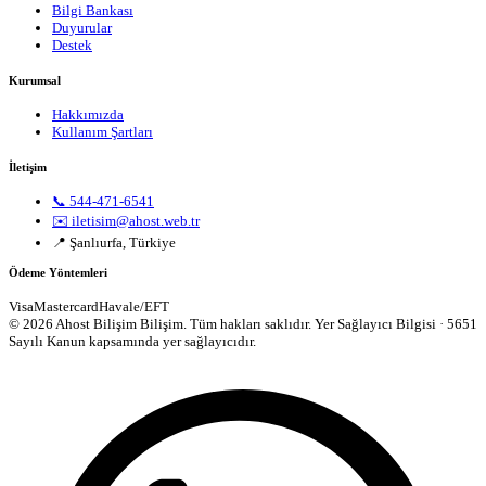
Bilgi Bankası
Duyurular
Destek
Kurumsal
Hakkımızda
Kullanım Şartları
İletişim
📞 544-471-6541
✉️ iletisim@ahost.web.tr
📍 Şanlıurfa, Türkiye
Ödeme Yöntemleri
Visa
Mastercard
Havale/EFT
© 2026 Ahost Bilişim Bilişim. Tüm hakları saklıdır.
Yer Sağlayıcı Bilgisi · 5651
Sayılı Kanun kapsamında yer sağlayıcıdır.