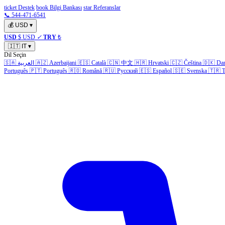
ticket Destek
book Bilgi Bankası
star Referanslar
📞 544-471-6541
💰
USD
▾
USD
$ USD
✓
TRY
₺
🇮🇹
IT
▾
Dil Seçin
🇸🇦
العربية
🇦🇿
Azerbaijani
🇪🇸
Català
🇨🇳
中文
🇭🇷
Hrvatski
🇨🇿
Čeština
🇩🇰
Da
Português
🇵🇹
Português
🇷🇴
Română
🇷🇺
Русский
🇪🇸
Español
🇸🇪
Svenska
🇹🇷
T