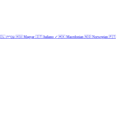
🇱
עברית
🇭🇺
Magyar
🇮🇹
Italiano
✓
🇲🇰
Macedonian
🇳🇴
Norwegian
🇵🇹