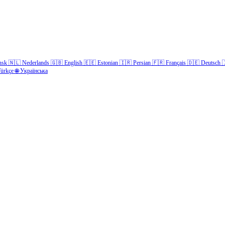
nsk
🇳🇱
Nederlands
🇬🇧
English
🇪🇪
Estonian
🇮🇷
Persian
🇫🇷
Français
🇩🇪
Deutsch

ürkçe
🌐
Українська