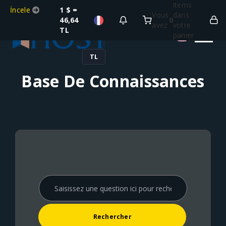
items
İncele
1 $ =
Vous
dans
46,64
0
avez
votre
TL
panier
TL
Base De Connaissances