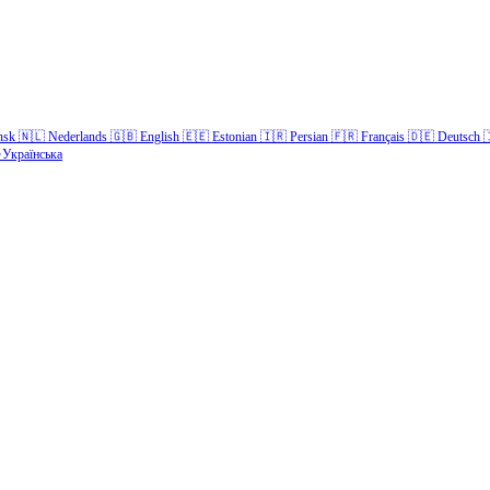
nsk
🇳🇱
Nederlands
🇬🇧
English
🇪🇪
Estonian
🇮🇷
Persian
🇫🇷
Français
🇩🇪
Deutsch

Українська