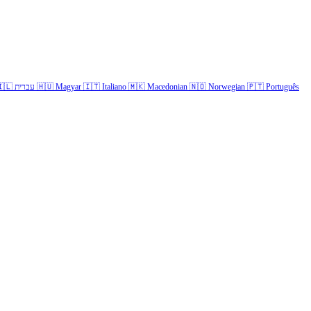
🇱
עברית
🇭🇺
Magyar
🇮🇹
Italiano
🇲🇰
Macedonian
🇳🇴
Norwegian
🇵🇹
Português