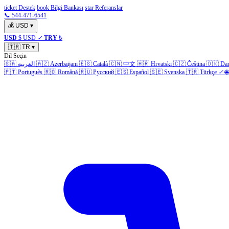
ticket Destek
book Bilgi Bankası
star Referanslar
📞 544-471-6541
💰
USD
▾
USD
$ USD
✓
TRY
₺
🇹🇷
TR
▾
Dil Seçin
🇸🇦
العربية
🇦🇿
Azerbaijani
🇪🇸
Català
🇨🇳
中文
🇭🇷
Hrvatski
🇨🇿
Čeština
🇩🇰
Da
🇵🇹
Português
🇷🇴
Română
🇷🇺
Русский
🇪🇸
Español
🇸🇪
Svenska
🇹🇷
Türkçe
✓
🌐