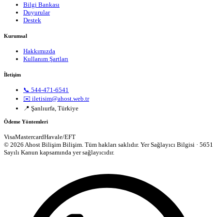
Bilgi Bankası
Duyurular
Destek
Kurumsal
Hakkımızda
Kullanım Şartları
İletişim
📞 544-471-6541
✉️ iletisim@ahost.web.tr
📍 Şanlıurfa, Türkiye
Ödeme Yöntemleri
Visa
Mastercard
Havale/EFT
© 2026 Ahost Bilişim Bilişim. Tüm hakları saklıdır.
Yer Sağlayıcı Bilgisi · 5651
Sayılı Kanun kapsamında yer sağlayıcıdır.