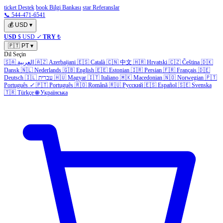
ticket Destek
book Bilgi Bankası
star Referanslar
📞 544-471-6541
💰
USD
▾
USD
$ USD
✓
TRY
₺
🇵🇹
PT
▾
Dil Seçin
🇸🇦
العربية
🇦🇿
Azerbaijani
🇪🇸
Català
🇨🇳
中文
🇭🇷
Hrvatski
🇨🇿
Čeština
🇩🇰
Dansk
🇳🇱
Nederlands
🇬🇧
English
🇪🇪
Estonian
🇮🇷
Persian
🇫🇷
Français
🇩🇪
Deutsch
🇮🇱
עברית
🇭🇺
Magyar
🇮🇹
Italiano
🇲🇰
Macedonian
🇳🇴
Norwegian
🇵🇹
Português
✓
🇵🇹
Português
🇷🇴
Română
🇷🇺
Русский
🇪🇸
Español
🇸🇪
Svenska
🇹🇷
Türkçe
🌐
Українська