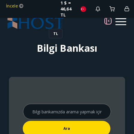
1 $ =
İncele
46,64
TL
TL
Bilgi Bankası