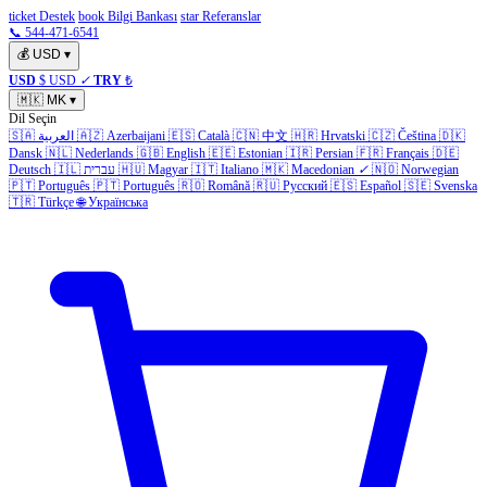
ticket Destek
book Bilgi Bankası
star Referanslar
📞 544-471-6541
💰
USD
▾
USD
$ USD
✓
TRY
₺
🇲🇰
MK
▾
Dil Seçin
🇸🇦
العربية
🇦🇿
Azerbaijani
🇪🇸
Català
🇨🇳
中文
🇭🇷
Hrvatski
🇨🇿
Čeština
🇩🇰
Dansk
🇳🇱
Nederlands
🇬🇧
English
🇪🇪
Estonian
🇮🇷
Persian
🇫🇷
Français
🇩🇪
Deutsch
🇮🇱
עברית
🇭🇺
Magyar
🇮🇹
Italiano
🇲🇰
Macedonian
✓
🇳🇴
Norwegian
🇵🇹
Português
🇵🇹
Português
🇷🇴
Română
🇷🇺
Русский
🇪🇸
Español
🇸🇪
Svenska
🇹🇷
Türkçe
🌐
Українська