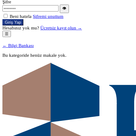
Şifre
👁
Beni hatırla
Şifremi unuttum
Giriş Yap
Hesabınız yok mu?
Ücretsiz kayıt olun →
☰
← Bilgi Bankası
Bu kategoride henüz makale yok.