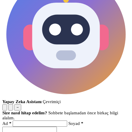
Yapay Zeka Asistanı
Çevrimiçi
−
Size nasıl hitap edelim?
Sohbete başlamadan önce birkaç bilgi
alalım.
Ad
*
Soyad
*