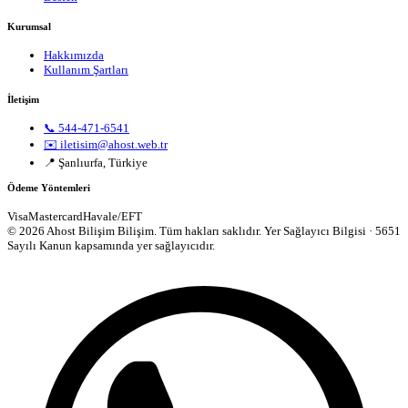
Kurumsal
Hakkımızda
Kullanım Şartları
İletişim
📞 544-471-6541
✉️ iletisim@ahost.web.tr
📍 Şanlıurfa, Türkiye
Ödeme Yöntemleri
Visa
Mastercard
Havale/EFT
© 2026 Ahost Bilişim Bilişim. Tüm hakları saklıdır.
Yer Sağlayıcı Bilgisi · 5651
Sayılı Kanun kapsamında yer sağlayıcıdır.