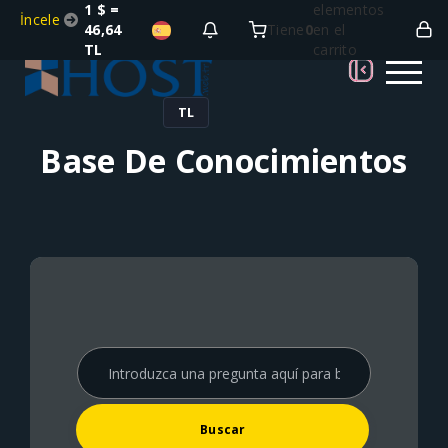
1 $ =
elementos
İncele
46,64
Tiene
0
en el
TL
carrito
TL
Base De Conocimientos