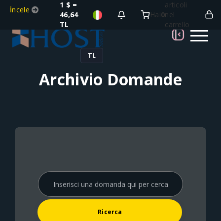
1 $ =
articoli
İncele
46,64
Hai
0
nel
TL
carrello
TL
Archivio Domande