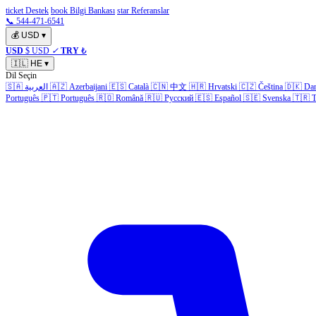
ticket Destek
book Bilgi Bankası
star Referanslar
📞 544-471-6541
💰
USD
▾
USD
$ USD
✓
TRY
₺
🇮🇱
HE
▾
Dil Seçin
Da
🇩🇰
Čeština
🇨🇿
Hrvatski
🇭🇷
中文
🇨🇳
Català
🇪🇸
Azerbaijani
🇦🇿
العربية
🇸🇦
Português
🇵🇹
Português
🇷🇴
Română
🇷🇺
Русский
🇪🇸
Español
🇸🇪
Svenska
🇹🇷
T