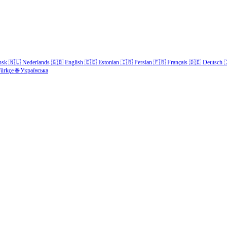
nsk
🇳🇱
Nederlands
🇬🇧
English
🇪🇪
Estonian
🇮🇷
Persian
🇫🇷
Français
🇩🇪
Deutsch

ürkçe
🌐
Українська