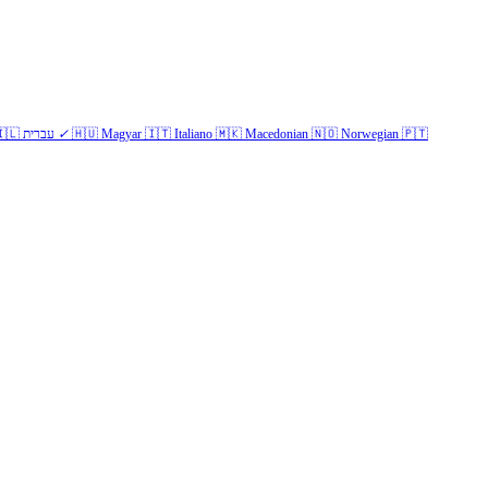
🇱
עברית
✓
🇭🇺
Magyar
🇮🇹
Italiano
🇲🇰
Macedonian
🇳🇴
Norwegian
🇵🇹