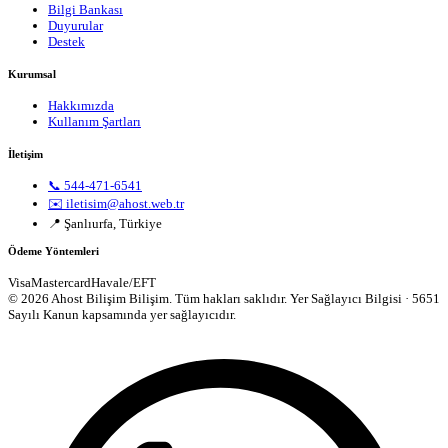
Bilgi Bankası
Duyurular
Destek
Kurumsal
Hakkımızda
Kullanım Şartları
İletişim
📞 544-471-6541
✉️ iletisim@ahost.web.tr
📍 Şanlıurfa, Türkiye
Ödeme Yöntemleri
Visa
Mastercard
Havale/EFT
© 2026 Ahost Bilişim Bilişim. Tüm hakları saklıdır.
Yer Sağlayıcı Bilgisi · 5651
Sayılı Kanun kapsamında yer sağlayıcıdır.