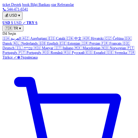
ticket Destek
book Bilgi Bankası
star Referanslar
📞 544-471-6541
💰
USD
▾
USD
$ USD
✓
TRY
₺
🇹🇷
TR
▾
Dil Seçin
🇸🇦
العربية
🇦🇿
Azerbaijani
🇪🇸
Català
🇨🇳
中文
🇭🇷
Hrvatski
🇨🇿
Čeština
🇩🇰
Dansk
🇳🇱
Nederlands
🇬🇧
English
🇪🇪
Estonian
🇮🇷
Persian
🇫🇷
Français
🇩🇪
Deutsch
🇮🇱
עברית
🇭🇺
Magyar
🇮🇹
Italiano
🇲🇰
Macedonian
🇳🇴
Norwegian
🇵🇹
Português
🇵🇹
Português
🇷🇴
Română
🇷🇺
Русский
🇪🇸
Español
🇸🇪
Svenska
🇹🇷
Türkçe
✓
🌐
Українська