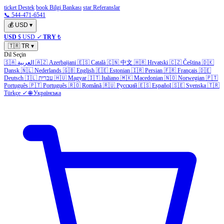
ticket Destek
book Bilgi Bankası
star Referanslar
📞 544-471-6541
💰
USD
▾
USD
$ USD
✓
TRY
₺
🇹🇷
TR
▾
Dil Seçin
🇸🇦
العربية
🇦🇿
Azerbaijani
🇪🇸
Català
🇨🇳
中文
🇭🇷
Hrvatski
🇨🇿
Čeština
🇩🇰
Dansk
🇳🇱
Nederlands
🇬🇧
English
🇪🇪
Estonian
🇮🇷
Persian
🇫🇷
Français
🇩🇪
Deutsch
🇮🇱
עברית
🇭🇺
Magyar
🇮🇹
Italiano
🇲🇰
Macedonian
🇳🇴
Norwegian
🇵🇹
Português
🇵🇹
Português
🇷🇴
Română
🇷🇺
Русский
🇪🇸
Español
🇸🇪
Svenska
🇹🇷
Türkçe
✓
🌐
Українська