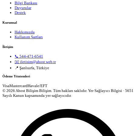
Bilgi Bankası
Duyurular
Destek
Kurumsal
Hakkımızda
Kullanım Şartları
İletişim
📞 544-471-6541
✉️ iletisim@ahost.web.tr
📍 Şanlıurfa, Türkiye
Ödeme Yöntemleri
Visa
Mastercard
Havale/EFT
© 2026 Ahost Bilişim Bilişim. Tüm hakları saklıdır.
Yer Sağlayıcı Bilgisi · 5651
Sayılı Kanun kapsamında yer sağlayıcıdır.