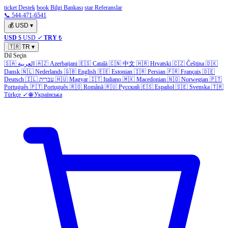
ticket Destek
book Bilgi Bankası
star Referanslar
📞 544-471-6541
💰
USD
▾
USD
$ USD
✓
TRY
₺
🇹🇷
TR
▾
Dil Seçin
🇸🇦
العربية
🇦🇿
Azerbaijani
🇪🇸
Català
🇨🇳
中文
🇭🇷
Hrvatski
🇨🇿
Čeština
🇩🇰
Dansk
🇳🇱
Nederlands
🇬🇧
English
🇪🇪
Estonian
🇮🇷
Persian
🇫🇷
Français
🇩🇪
Deutsch
🇮🇱
עברית
🇭🇺
Magyar
🇮🇹
Italiano
🇲🇰
Macedonian
🇳🇴
Norwegian
🇵🇹
Português
🇵🇹
Português
🇷🇴
Română
🇷🇺
Русский
🇪🇸
Español
🇸🇪
Svenska
🇹🇷
Türkçe
✓
🌐
Українська