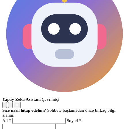
Yapay Zeka Asistanı
Çevrimiçi
−
Size nasıl hitap edelim?
Sohbete başlamadan önce birkaç bilgi
alalım.
Ad
*
Soyad
*