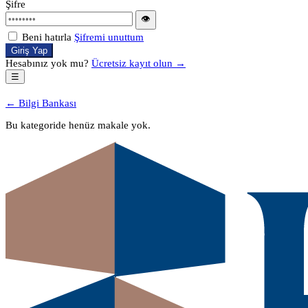
Şifre
👁
Beni hatırla
Şifremi unuttum
Giriş Yap
Hesabınız yok mu?
Ücretsiz kayıt olun →
☰
← Bilgi Bankası
Bu kategoride henüz makale yok.