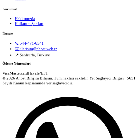
Kurumsal
Hakkımızda
Kullanım Şartları
İletişim
📞 544-471-6541
✉️ iletisim@ahost.web.tr
📍 Şanlıurfa, Türkiye
Ödeme Yöntemleri
Visa
Mastercard
Havale/EFT
© 2026 Ahost Bilişim Bilişim. Tüm hakları saklıdır.
Yer Sağlayıcı Bilgisi · 5651
Sayılı Kanun kapsamında yer sağlayıcıdır.