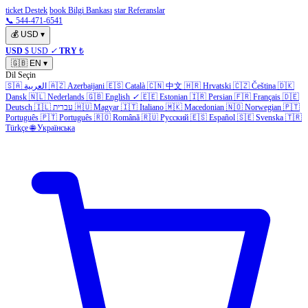
ticket Destek
book Bilgi Bankası
star Referanslar
📞 544-471-6541
💰
USD
▾
USD
$ USD
✓
TRY
₺
🇬🇧
EN
▾
Dil Seçin
🇸🇦
العربية
🇦🇿
Azerbaijani
🇪🇸
Català
🇨🇳
中文
🇭🇷
Hrvatski
🇨🇿
Čeština
🇩🇰
Dansk
🇳🇱
Nederlands
🇬🇧
English
✓
🇪🇪
Estonian
🇮🇷
Persian
🇫🇷
Français
🇩🇪
Deutsch
🇮🇱
עברית
🇭🇺
Magyar
🇮🇹
Italiano
🇲🇰
Macedonian
🇳🇴
Norwegian
🇵🇹
Português
🇵🇹
Português
🇷🇴
Română
🇷🇺
Русский
🇪🇸
Español
🇸🇪
Svenska
🇹🇷
Türkçe
🌐
Українська