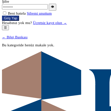
Şifre
👁
Beni hatırla
Şifremi unuttum
Giriş Yap
Hesabınız yok mu?
Ücretsiz kayıt olun →
☰
← Bilgi Bankası
Bu kategoride henüz makale yok.