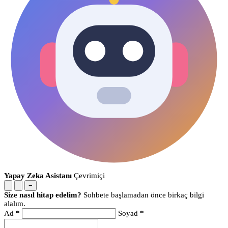
Yapay Zeka Asistanı
Çevrimiçi
−
Size nasıl hitap edelim?
Sohbete başlamadan önce birkaç bilgi
alalım.
Ad
*
Soyad
*