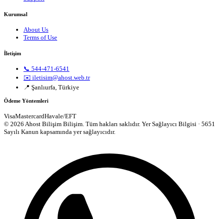
Kurumsal
About Us
Terms of Use
İletişim
📞 544-471-6541
✉️ iletisim@ahost.web.tr
📍 Şanlıurfa, Türkiye
Ödeme Yöntemleri
Visa
Mastercard
Havale/EFT
© 2026 Ahost Bilişim Bilişim. Tüm hakları saklıdır.
Yer Sağlayıcı Bilgisi · 5651
Sayılı Kanun kapsamında yer sağlayıcıdır.