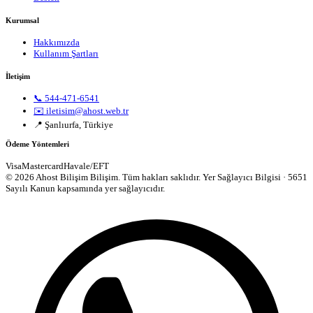
Kurumsal
Hakkımızda
Kullanım Şartları
İletişim
📞 544-471-6541
✉️ iletisim@ahost.web.tr
📍 Şanlıurfa, Türkiye
Ödeme Yöntemleri
Visa
Mastercard
Havale/EFT
© 2026 Ahost Bilişim Bilişim. Tüm hakları saklıdır.
Yer Sağlayıcı Bilgisi · 5651
Sayılı Kanun kapsamında yer sağlayıcıdır.