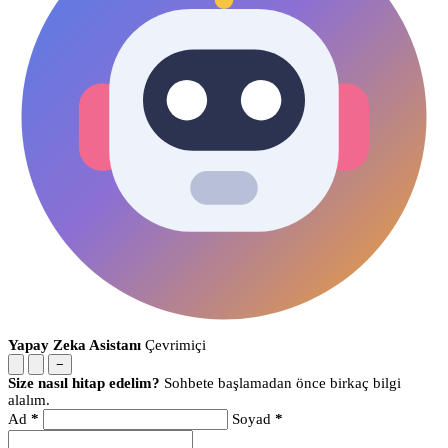
Yapay Zeka Asistanı
Çevrimiçi
−
Size nasıl hitap edelim?
Sohbete başlamadan önce birkaç bilgi
alalım.
Ad
*
Soyad
*