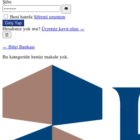
Şifre
👁
Beni hatırla
Şifremi unuttum
Giriş Yap
Hesabınız yok mu?
Ücretsiz kayıt olun →
☰
← Bilgi Bankası
Bu kategoride henüz makale yok.