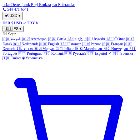
ticket Destek
book Bilgi Bankası
star Referanslar
📞 544-471-6541
💰
USD
▾
USD
$ USD
✓
TRY
₺
🇪🇸
ES
▾
Dil Seçin
🇸🇦
العربية
🇦🇿
Azerbaijani
🇪🇸
Català
🇨🇳
中文
🇭🇷
Hrvatski
🇨🇿
Čeština
🇩🇰
Dansk
🇳🇱
Nederlands
🇬🇧
English
🇪🇪
Estonian
🇮🇷
Persian
🇫🇷
Français
🇩🇪
Deutsch
🇮🇱
עברית
🇭🇺
Magyar
🇮🇹
Italiano
🇲🇰
Macedonian
🇳🇴
Norwegian
🇵🇹
Português
🇵🇹
Português
🇷🇴
Română
🇷🇺
Русский
🇪🇸
Español
✓
🇸🇪
Svenska
🇹🇷
Türkçe
🌐
Українська