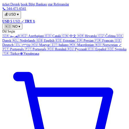
ticket Destek
book Bilgi Bankası
star Referanslar
📞 544-471-6541
💰
USD
▾
USD
$ USD
✓
TRY
₺
🇳🇴
NO
▾
Dil Seçin
🇸🇦
العربية
🇦🇿
Azerbaijani
🇪🇸
Català
🇨🇳
中文
🇭🇷
Hrvatski
🇨🇿
Čeština
🇩🇰
Dansk
🇳🇱
Nederlands
🇬🇧
English
🇪🇪
Estonian
🇮🇷
Persian
🇫🇷
Français
🇩🇪
Deutsch
🇮🇱
עברית
🇭🇺
Magyar
🇮🇹
Italiano
🇲🇰
Macedonian
🇳🇴
Norwegian
✓
🇵🇹
Português
🇵🇹
Português
🇷🇴
Română
🇷🇺
Русский
🇪🇸
Español
🇸🇪
Svenska
🇹🇷
Türkçe
🌐
Українська