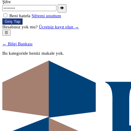
Şifre
👁
Beni hatırla
Şifremi unuttum
Giriş Yap
Hesabınız yok mu?
Ücretsiz kayıt olun →
☰
← Bilgi Bankası
Bu kategoride henüz makale yok.