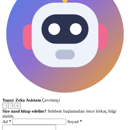
Yapay Zeka Asistanı
Çevrimiçi
−
Size nasıl hitap edelim?
Sohbete başlamadan önce birkaç bilgi
alalım.
Ad
*
Soyad
*