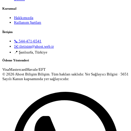
Kurumsal
Hakkımızda
Kullanım Şartları
İletişim
📞 544-471-6541
✉️ iletisim@ahost.web.tr
📍 Şanlıurfa, Türkiye
Ödeme Yöntemleri
Visa
Mastercard
Havale/EFT
© 2026 Ahost Bilişim Bilişim. Tüm hakları saklıdır.
Yer Sağlayıcı Bilgisi · 5651
Sayılı Kanun kapsamında yer sağlayıcıdır.