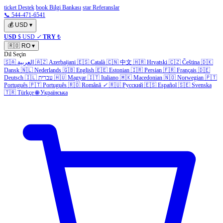
ticket Destek
book Bilgi Bankası
star Referanslar
📞 544-471-6541
💰
USD
▾
USD
$ USD
✓
TRY
₺
🇷🇴
RO
▾
Dil Seçin
🇸🇦
العربية
🇦🇿
Azerbaijani
🇪🇸
Català
🇨🇳
中文
🇭🇷
Hrvatski
🇨🇿
Čeština
🇩🇰
Dansk
🇳🇱
Nederlands
🇬🇧
English
🇪🇪
Estonian
🇮🇷
Persian
🇫🇷
Français
🇩🇪
Deutsch
🇮🇱
עברית
🇭🇺
Magyar
🇮🇹
Italiano
🇲🇰
Macedonian
🇳🇴
Norwegian
🇵🇹
Português
🇵🇹
Português
🇷🇴
Română
✓
🇷🇺
Русский
🇪🇸
Español
🇸🇪
Svenska
🇹🇷
Türkçe
🌐
Українська