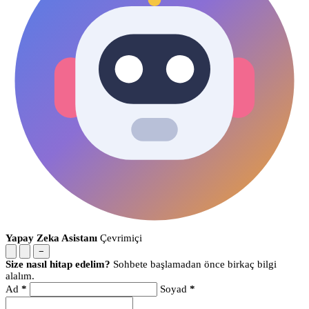
Yapay Zeka Asistanı
Çevrimiçi
−
Size nasıl hitap edelim?
Sohbete başlamadan önce birkaç bilgi
alalım.
Ad
*
Soyad
*