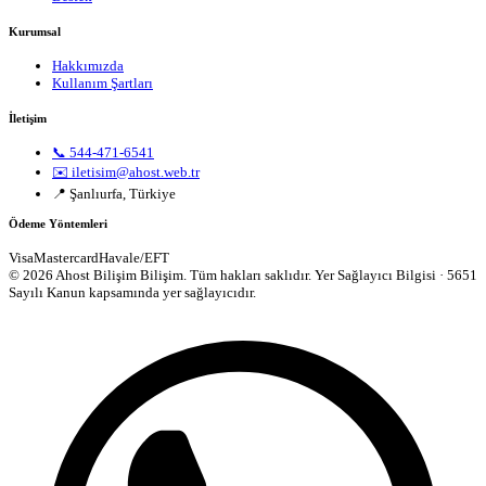
Kurumsal
Hakkımızda
Kullanım Şartları
İletişim
📞 544-471-6541
✉️ iletisim@ahost.web.tr
📍 Şanlıurfa, Türkiye
Ödeme Yöntemleri
Visa
Mastercard
Havale/EFT
© 2026 Ahost Bilişim Bilişim. Tüm hakları saklıdır.
Yer Sağlayıcı Bilgisi · 5651
Sayılı Kanun kapsamında yer sağlayıcıdır.