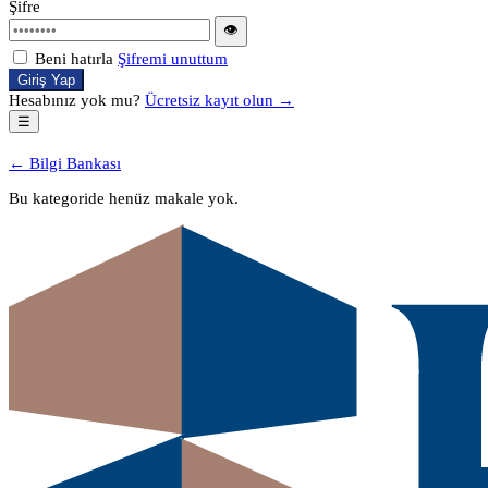
Şifre
👁
Beni hatırla
Şifremi unuttum
Giriş Yap
Hesabınız yok mu?
Ücretsiz kayıt olun →
☰
← Bilgi Bankası
Bu kategoride henüz makale yok.