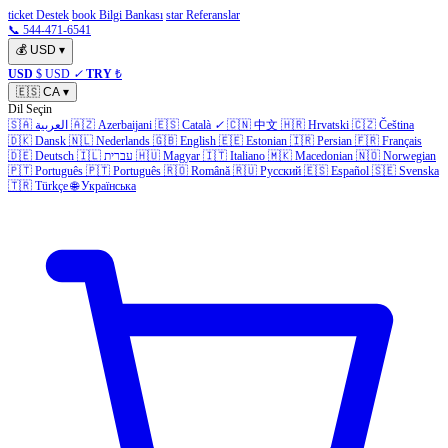
ticket Destek
book Bilgi Bankası
star Referanslar
📞 544-471-6541
💰
USD
▾
USD
$ USD
✓
TRY
₺
🇪🇸
CA
▾
Dil Seçin
🇸🇦
العربية
🇦🇿
Azerbaijani
🇪🇸
Català
✓
🇨🇳
中文
🇭🇷
Hrvatski
🇨🇿
Čeština
🇩🇰
Dansk
🇳🇱
Nederlands
🇬🇧
English
🇪🇪
Estonian
🇮🇷
Persian
🇫🇷
Français
🇩🇪
Deutsch
🇮🇱
עברית
🇭🇺
Magyar
🇮🇹
Italiano
🇲🇰
Macedonian
🇳🇴
Norwegian
🇵🇹
Português
🇵🇹
Português
🇷🇴
Română
🇷🇺
Русский
🇪🇸
Español
🇸🇪
Svenska
🇹🇷
Türkçe
🌐
Українська