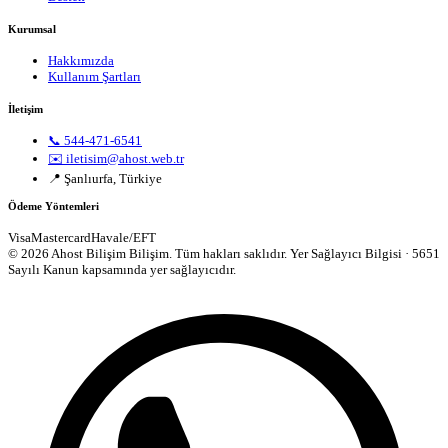
Kurumsal
Hakkımızda
Kullanım Şartları
İletişim
📞 544-471-6541
✉️ iletisim@ahost.web.tr
📍 Şanlıurfa, Türkiye
Ödeme Yöntemleri
Visa
Mastercard
Havale/EFT
© 2026 Ahost Bilişim Bilişim. Tüm hakları saklıdır.
Yer Sağlayıcı Bilgisi · 5651
Sayılı Kanun kapsamında yer sağlayıcıdır.