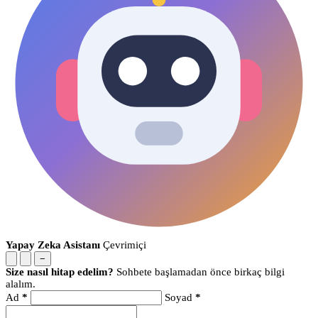
Yapay Zeka Asistanı
Çevrimiçi
−
Size nasıl hitap edelim?
Sohbete başlamadan önce birkaç bilgi
alalım.
Ad
*
Soyad
*