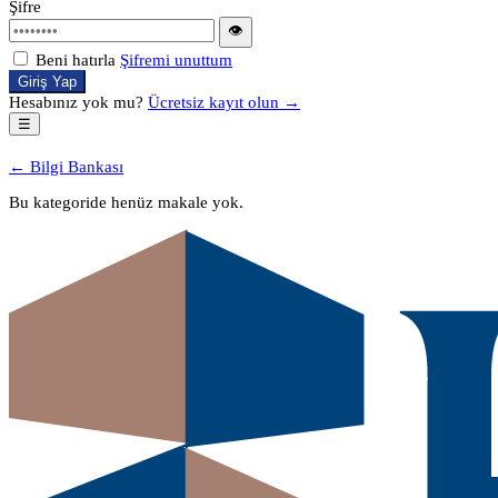
Şifre
👁
Beni hatırla
Şifremi unuttum
Giriş Yap
Hesabınız yok mu?
Ücretsiz kayıt olun →
☰
← Bilgi Bankası
Bu kategoride henüz makale yok.