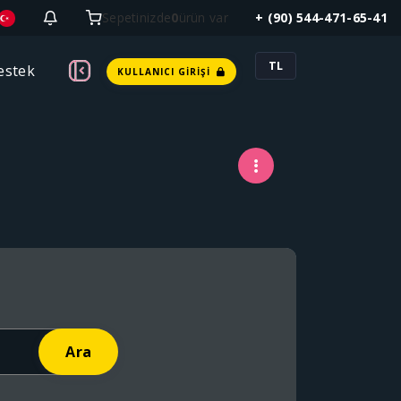
Sepetinizde
0
ürün var
+ (90) 544-471-65-41
TL
estek
KULLANICI GIRIŞI