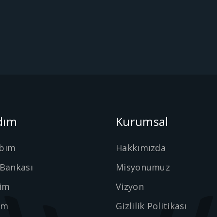
dım
Kurumsal
bım
Hakkımızda
 Bankası
Misyonumuz
şim
Vizyon
ım
Gizlilik Politikası