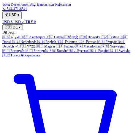
ticket Destek
book Bilgi Bankası
star Referanslar
📞 544-471-6541
💰
USD
▾
USD
$ USD
✓
TRY
₺
🇩🇪
DE
▾
Dil Seçin
🇸🇦
العربية
🇦🇿
Azerbaijani
🇪🇸
Català
🇨🇳
中文
🇭🇷
Hrvatski
🇨🇿
Čeština
🇩🇰
Dansk
🇳🇱
Nederlands
🇬🇧
English
🇪🇪
Estonian
🇮🇷
Persian
🇫🇷
Français
🇩🇪
Deutsch
✓
🇮🇱
עברית
🇭🇺
Magyar
🇮🇹
Italiano
🇲🇰
Macedonian
🇳🇴
Norwegian
🇵🇹
Português
🇵🇹
Português
🇷🇴
Română
🇷🇺
Русский
🇪🇸
Español
🇸🇪
Svenska
🇹🇷
Türkçe
🌐
Українська