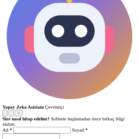
Yapay Zeka Asistanı
Çevrimiçi
−
Size nasıl hitap edelim?
Sohbete başlamadan önce birkaç bilgi
alalım.
Ad
*
Soyad
*