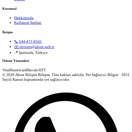
Kurumsal
Hakkımızda
Kullanım Şartları
İletişim
📞 544-471-6541
✉️ iletisim@ahost.web.tr
📍 Şanlıurfa, Türkiye
Ödeme Yöntemleri
Visa
Mastercard
Havale/EFT
© 2026 Ahost Bilişim Bilişim. Tüm hakları saklıdır.
Yer Sağlayıcı Bilgisi · 5651
Sayılı Kanun kapsamında yer sağlayıcıdır.