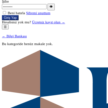
Şifre
👁
Beni hatırla
Şifremi unuttum
Giriş Yap
Hesabınız yok mu?
Ücretsiz kayıt olun →
☰
← Bilgi Bankası
Bu kategoride henüz makale yok.