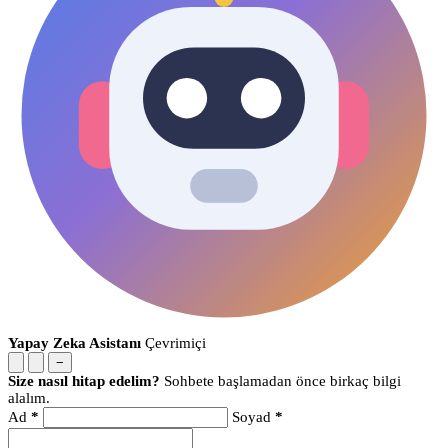
Yapay Zeka Asistanı
Çevrimiçi
−
Size nasıl hitap edelim?
Sohbete başlamadan önce birkaç bilgi
alalım.
Ad
*
Soyad
*