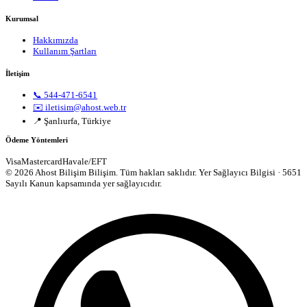
Kurumsal
Hakkımızda
Kullanım Şartları
İletişim
📞 544-471-6541
✉️ iletisim@ahost.web.tr
📍 Şanlıurfa, Türkiye
Ödeme Yöntemleri
Visa
Mastercard
Havale/EFT
© 2026 Ahost Bilişim Bilişim. Tüm hakları saklıdır.
Yer Sağlayıcı Bilgisi · 5651
Sayılı Kanun kapsamında yer sağlayıcıdır.