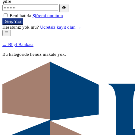
Şifre
👁
Beni hatırla
Şifremi unuttum
Giriş Yap
Hesabınız yok mu?
Ücretsiz kayıt olun →
☰
← Bilgi Bankası
Bu kategoride henüz makale yok.