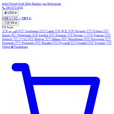
ticket Destek
book Bilgi Bankası
star Referanslar
📞 544-471-6541
💰
USD
▾
USD
$ USD
✓
TRY
₺
🇮🇷
FA
▾
Dil Seçin
🇩🇰
Čeština
🇨🇿
Hrvatski
🇭🇷
中文
🇨🇳
Català
🇪🇸
Azerbaijani
🇦🇿
العربية
🇸🇦
Dansk
🇳🇱
Nederlands
🇬🇧
English
🇪🇪
Estonian
🇮🇷
Persian
✓
🇫🇷
Français
🇩🇪
🇵🇹
Norwegian
🇳🇴
Macedonian
🇲🇰
Italiano
🇮🇹
Magyar
🇭🇺
עברית
🇮🇱
Deutsch
Português
🇵🇹
Português
🇷🇴
Română
🇷🇺
Русский
🇪🇸
Español
🇸🇪
Svenska
🇹🇷
Türkçe
🌐
Українська