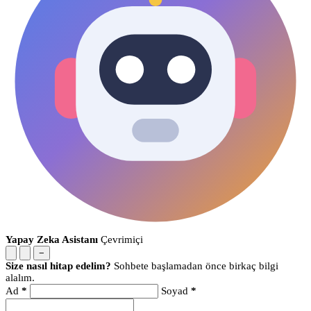
Yapay Zeka Asistanı
Çevrimiçi
−
Size nasıl hitap edelim?
Sohbete başlamadan önce birkaç bilgi
alalım.
Ad
*
Soyad
*