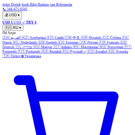
ticket Destek
book Bilgi Bankası
star Referanslar
📞 544-471-6541
💰
USD
▾
USD
$ USD
✓
TRY
₺
🇷🇺
RU
▾
Dil Seçin
🇸🇦
العربية
🇦🇿
Azerbaijani
🇪🇸
Català
🇨🇳
中文
🇭🇷
Hrvatski
🇨🇿
Čeština
🇩🇰
Dansk
🇳🇱
Nederlands
🇬🇧
English
🇪🇪
Estonian
🇮🇷
Persian
🇫🇷
Français
🇩🇪
Deutsch
🇮🇱
עברית
🇭🇺
Magyar
🇮🇹
Italiano
🇲🇰
Macedonian
🇳🇴
Norwegian
🇵🇹
Português
🇵🇹
Português
🇷🇴
Română
🇷🇺
Русский
✓
🇪🇸
Español
🇸🇪
Svenska
🇹🇷
Türkçe
🌐
Українська