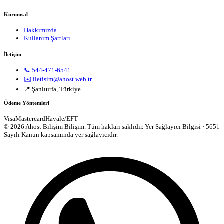
Kurumsal
Hakkımızda
Kullanım Şartları
İletişim
📞 544-471-6541
✉️ iletisim@ahost.web.tr
📍 Şanlıurfa, Türkiye
Ödeme Yöntemleri
Visa
Mastercard
Havale/EFT
© 2026 Ahost Bilişim Bilişim. Tüm hakları saklıdır.
Yer Sağlayıcı Bilgisi · 5651
Sayılı Kanun kapsamında yer sağlayıcıdır.