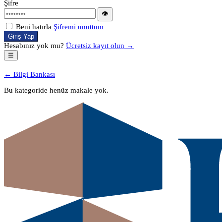
Şifre
👁
Beni hatırla
Şifremi unuttum
Giriş Yap
Hesabınız yok mu?
Ücretsiz kayıt olun →
☰
← Bilgi Bankası
Bu kategoride henüz makale yok.