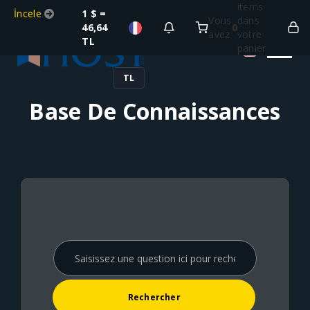
items
İncele
1 $ =
Vous
dans
46,64
0
avez
votre
TL
panier
TL
Base De Connaissances