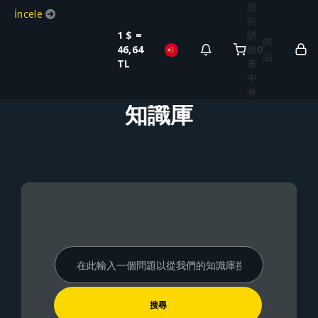
您
İncele
的
1 $ =
購
商
46,64
物
0
品
TL
車
中
TL
有
知識庫