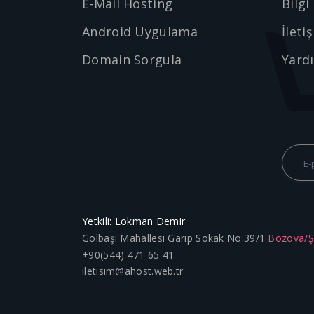
E-Mail Hosting
Bilgi
Android Uygulama
İleti
Domain Sorgula
Yard
Yetkili: Lokman Demir
Gölbaşı Mahallesi Garip Sokak No:39/1
Bozova/
+90(544) 471 65 41
iletisim@ahost.web.tr