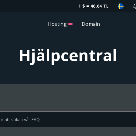
1 $ = 46,64 TL
Hosting
Domain
Hjälpcentral