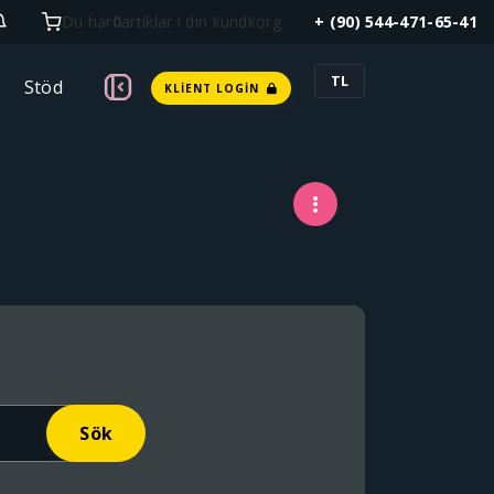
Du har
0
artiklar i din kundkorg
+ (90) 544-471-65-41
TL
Stöd
KLIENT LOGIN