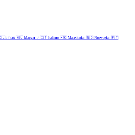
🇱
עברית
🇭🇺
Magyar
✓
🇮🇹
Italiano
🇲🇰
Macedonian
🇳🇴
Norwegian
🇵🇹