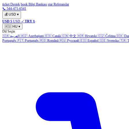
ticket Destek
book Bilgi Bankası
star Referanslar
📞 544-471-6541
💰
USD
▾
USD
$ USD
✓
TRY
₺
🇭🇺
HU
▾
Dil Seçin
🇸🇦
العربية
🇦🇿
Azerbaijani
🇪🇸
Català
🇨🇳
中文
🇭🇷
Hrvatski
🇨🇿
Čeština
🇩🇰
Da
Português
🇵🇹
Português
🇷🇴
Română
🇷🇺
Русский
🇪🇸
Español
🇸🇪
Svenska
🇹🇷
T