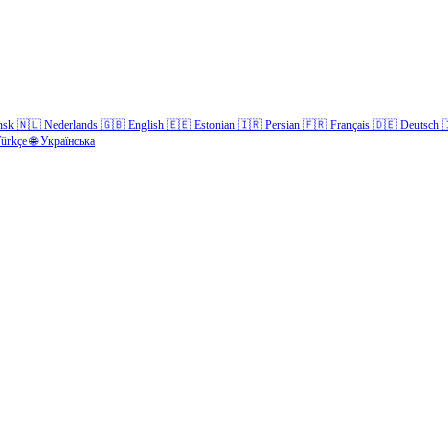
nsk
🇳🇱
Nederlands
🇬🇧
English
🇪🇪
Estonian
🇮🇷
Persian
🇫🇷
Français
🇩🇪
Deutsch

ürkçe
🌐
Українська