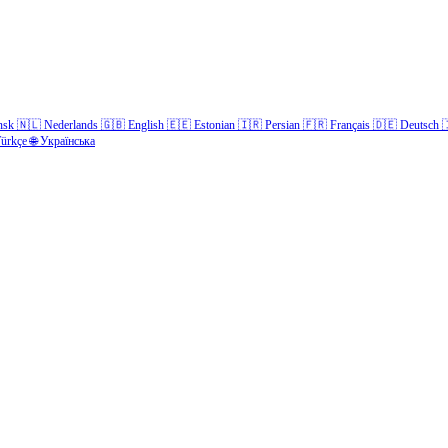
nsk
🇳🇱
Nederlands
🇬🇧
English
🇪🇪
Estonian
🇮🇷
Persian
🇫🇷
Français
🇩🇪
Deutsch

ürkçe
🌐
Українська