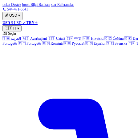
ticket Destek
book Bilgi Bankası
star Referanslar
📞 544-471-6541
💰
USD
▾
USD
$ USD
✓
TRY
₺
🇮🇹
IT
▾
Dil Seçin
🇸🇦
العربية
🇦🇿
Azerbaijani
🇪🇸
Català
🇨🇳
中文
🇭🇷
Hrvatski
🇨🇿
Čeština
🇩🇰
Da
Português
🇵🇹
Português
🇷🇴
Română
🇷🇺
Русский
🇪🇸
Español
🇸🇪
Svenska
🇹🇷
T