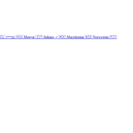
🇱
עברית
🇭🇺
Magyar
🇮🇹
Italiano
✓
🇲🇰
Macedonian
🇳🇴
Norwegian
🇵🇹