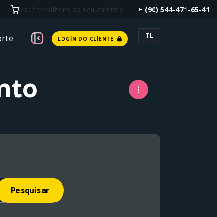
Você tem
0
itens no seu carrinho
+ (90) 544-471-65-41
TL
rte
LOGIN DO CLIENTE
nto