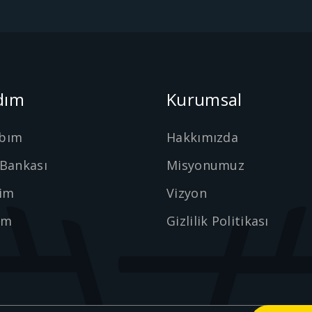
dım
Kurumsal
bım
Hakkımızda
 Bankası
Misyonumuz
şim
Vizyon
ım
Gizlilik Politikası