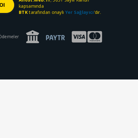
kapsamında
BTK
tarafından onaylı
Yer Sağlayıcı
'dır.
 Ödemeler