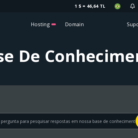
1 $ = 46,64 TL
Hosting
Domain
Supo
se De Conhecime