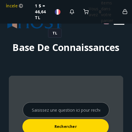
items
İncele
1 $ =
Vous
dans
46,64
0
avez
votre
TL
panier
TL
Base De Connaissances