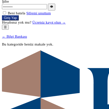
Şifre
👁
Beni hatırla
Şifremi unuttum
Giriş Yap
Hesabınız yok mu?
Ücretsiz kayıt olun →
☰
← Bilgi Bankası
Bu kategoride henüz makale yok.