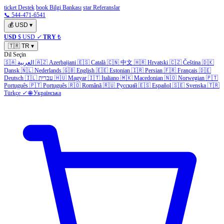
ticket Destek
book Bilgi Bankası
star Referanslar
📞 544-471-6541
💰
USD
▾
USD
$ USD
✓
TRY
₺
🇹🇷
TR
▾
Dil Seçin
🇸🇦
العربية
🇦🇿
Azerbaijani
🇪🇸
Català
🇨🇳
中文
🇭🇷
Hrvatski
🇨🇿
Čeština
🇩🇰
Dansk
🇳🇱
Nederlands
🇬🇧
English
🇪🇪
Estonian
🇮🇷
Persian
🇫🇷
Français
🇩🇪
Deutsch
🇮🇱
עברית
🇭🇺
Magyar
🇮🇹
Italiano
🇲🇰
Macedonian
🇳🇴
Norwegian
🇵🇹
Português
🇵🇹
Português
🇷🇴
Română
🇷🇺
Русский
🇪🇸
Español
🇸🇪
Svenska
🇹🇷
Türkçe
✓
🌐
Українська