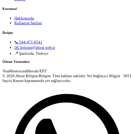
Kurumsal
Hakkımızda
Kullanım Şartları
İletişim
📞 544-471-6541
✉️ iletisim@ahost.web.tr
📍 Şanlıurfa, Türkiye
Ödeme Yöntemleri
Visa
Mastercard
Havale/EFT
© 2026 Ahost Bilişim Bilişim. Tüm hakları saklıdır.
Yer Sağlayıcı Bilgisi · 5651
Sayılı Kanun kapsamında yer sağlayıcıdır.