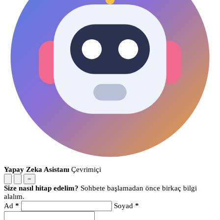
Yapay Zeka Asistanı
Çevrimiçi
−
Size nasıl hitap edelim?
Sohbete başlamadan önce birkaç bilgi
alalım.
Ad
*
Soyad
*