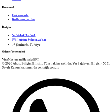
Kurumsal
Hakkımızda
Kullanım Şartları
İletişim
📞 544-471-6541
✉️ iletisim@ahost.web.tr
📍 Şanlıurfa, Türkiye
Ödeme Yöntemleri
Visa
Mastercard
Havale/EFT
© 2026 Ahost Bilişim Bilişim. Tüm hakları saklıdır.
Yer Sağlayıcı Bilgisi · 5651
Sayılı Kanun kapsamında yer sağlayıcıdır.