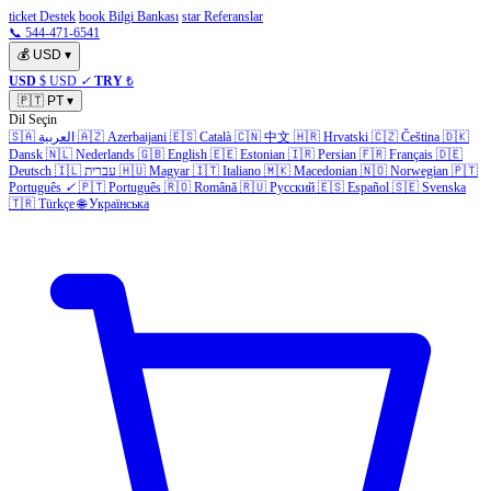
ticket Destek
book Bilgi Bankası
star Referanslar
📞 544-471-6541
💰
USD
▾
USD
$ USD
✓
TRY
₺
🇵🇹
PT
▾
Dil Seçin
🇸🇦
العربية
🇦🇿
Azerbaijani
🇪🇸
Català
🇨🇳
中文
🇭🇷
Hrvatski
🇨🇿
Čeština
🇩🇰
Dansk
🇳🇱
Nederlands
🇬🇧
English
🇪🇪
Estonian
🇮🇷
Persian
🇫🇷
Français
🇩🇪
Deutsch
🇮🇱
עברית
🇭🇺
Magyar
🇮🇹
Italiano
🇲🇰
Macedonian
🇳🇴
Norwegian
🇵🇹
Português
✓
🇵🇹
Português
🇷🇴
Română
🇷🇺
Русский
🇪🇸
Español
🇸🇪
Svenska
🇹🇷
Türkçe
🌐
Українська