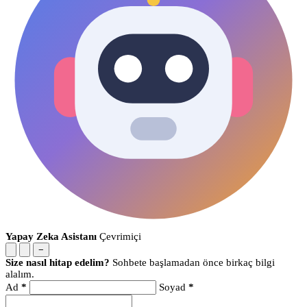
Yapay Zeka Asistanı
Çevrimiçi
−
Size nasıl hitap edelim?
Sohbete başlamadan önce birkaç bilgi
alalım.
Ad
*
Soyad
*