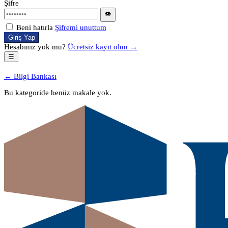
Şifre
👁
Beni hatırla
Şifremi unuttum
Giriş Yap
Hesabınız yok mu?
Ücretsiz kayıt olun →
☰
← Bilgi Bankası
Bu kategoride henüz makale yok.