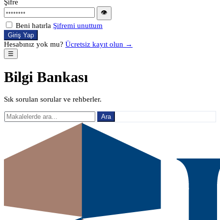
Şifre
👁
Beni hatırla
Şifremi unuttum
Giriş Yap
Hesabınız yok mu?
Ücretsiz kayıt olun →
☰
Bilgi Bankası
Sık sorulan sorular ve rehberler.
Ara