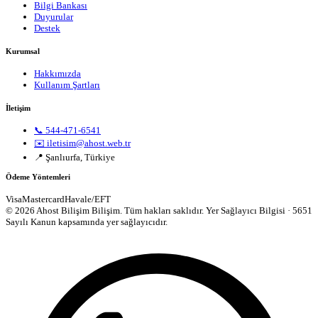
Bilgi Bankası
Duyurular
Destek
Kurumsal
Hakkımızda
Kullanım Şartları
İletişim
📞 544-471-6541
✉️ iletisim@ahost.web.tr
📍 Şanlıurfa, Türkiye
Ödeme Yöntemleri
Visa
Mastercard
Havale/EFT
© 2026 Ahost Bilişim Bilişim. Tüm hakları saklıdır.
Yer Sağlayıcı Bilgisi · 5651
Sayılı Kanun kapsamında yer sağlayıcıdır.