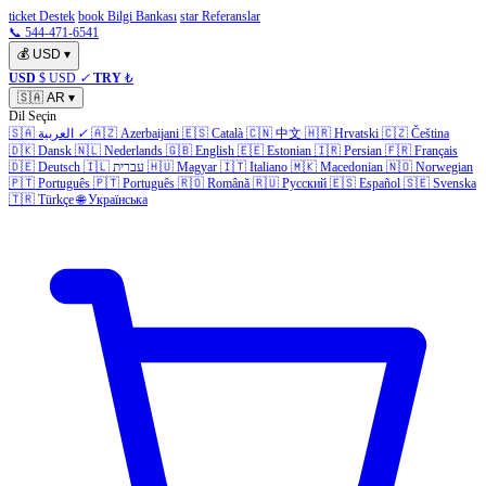
ticket Destek
book Bilgi Bankası
star Referanslar
📞 544-471-6541
💰
USD
▾
USD
$ USD
✓
TRY
₺
🇸🇦
AR
▾
Dil Seçin
Čeština
🇨🇿
Hrvatski
🇭🇷
中文
🇨🇳
Català
🇪🇸
Azerbaijani
🇦🇿
✓
العربية
🇸🇦
🇩🇰
Dansk
🇳🇱
Nederlands
🇬🇧
English
🇪🇪
Estonian
🇮🇷
Persian
🇫🇷
Français
Norwegian
🇳🇴
Macedonian
🇲🇰
Italiano
🇮🇹
Magyar
🇭🇺
עברית
🇮🇱
Deutsch
🇩🇪
🇵🇹
Português
🇵🇹
Português
🇷🇴
Română
🇷🇺
Русский
🇪🇸
Español
🇸🇪
Svenska
🇹🇷
Türkçe
🌐
Українська