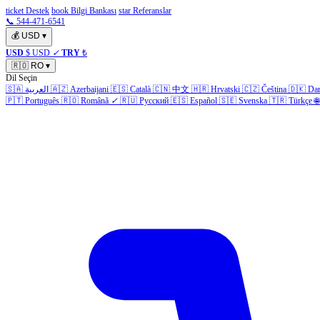
ticket Destek
book Bilgi Bankası
star Referanslar
📞 544-471-6541
💰
USD
▾
USD
$ USD
✓
TRY
₺
🇷🇴
RO
▾
Dil Seçin
🇸🇦
العربية
🇦🇿
Azerbaijani
🇪🇸
Català
🇨🇳
中文
🇭🇷
Hrvatski
🇨🇿
Čeština
🇩🇰
Da
🇵🇹
Português
🇷🇴
Română
✓
🇷🇺
Русский
🇪🇸
Español
🇸🇪
Svenska
🇹🇷
Türkçe
🌐