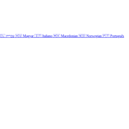
🇱
עברית
🇭🇺
Magyar
🇮🇹
Italiano
🇲🇰
Macedonian
🇳🇴
Norwegian
🇵🇹
Português