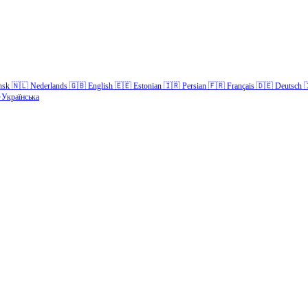
nsk
🇳🇱
Nederlands
🇬🇧
English
🇪🇪
Estonian
🇮🇷
Persian
🇫🇷
Français
🇩🇪
Deutsch

Українська