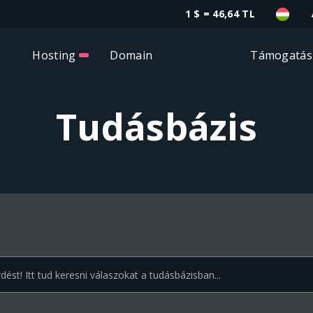
1 $ = 46,64 TL
Hosting
Domain
Támogatás
Tudásbázis