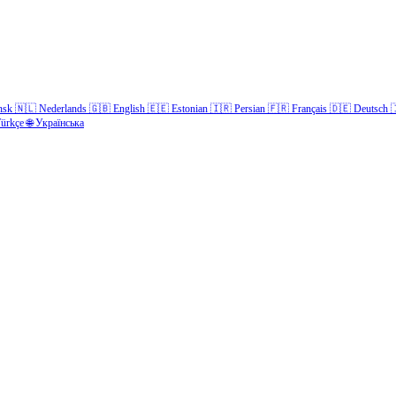
nsk
🇳🇱
Nederlands
🇬🇧
English
🇪🇪
Estonian
🇮🇷
Persian
🇫🇷
Français
🇩🇪
Deutsch

ürkçe
🌐
Українська