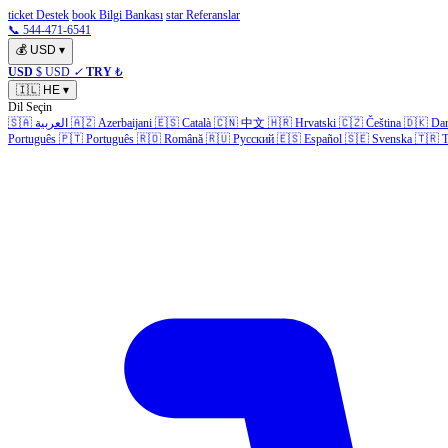
ticket Destek
book Bilgi Bankası
star Referanslar
📞 544-471-6541
💰
USD
▾
USD
$ USD
✓
TRY
₺
🇮🇱
HE
▾
Dil Seçin
Da
🇩🇰
Čeština
🇨🇿
Hrvatski
🇭🇷
中文
🇨🇳
Català
🇪🇸
Azerbaijani
🇦🇿
العربية
🇸🇦
Português
🇵🇹
Português
🇷🇴
Română
🇷🇺
Русский
🇪🇸
Español
🇸🇪
Svenska
🇹🇷
T