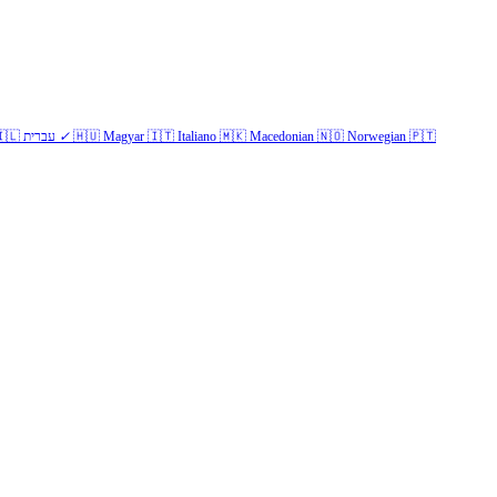
🇱
עברית
✓
🇭🇺
Magyar
🇮🇹
Italiano
🇲🇰
Macedonian
🇳🇴
Norwegian
🇵🇹