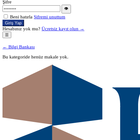
Şifre
👁
Beni hatırla
Şifremi unuttum
Giriş Yap
Hesabınız yok mu?
Ücretsiz kayıt olun →
☰
← Bilgi Bankası
Bu kategoride henüz makale yok.