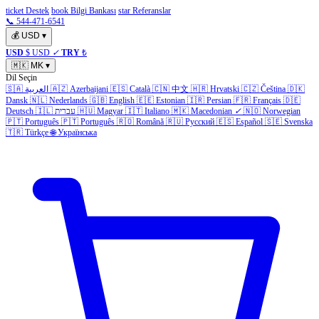
ticket Destek
book Bilgi Bankası
star Referanslar
📞 544-471-6541
💰
USD
▾
USD
$ USD
✓
TRY
₺
🇲🇰
MK
▾
Dil Seçin
🇸🇦
العربية
🇦🇿
Azerbaijani
🇪🇸
Català
🇨🇳
中文
🇭🇷
Hrvatski
🇨🇿
Čeština
🇩🇰
Dansk
🇳🇱
Nederlands
🇬🇧
English
🇪🇪
Estonian
🇮🇷
Persian
🇫🇷
Français
🇩🇪
Deutsch
🇮🇱
עברית
🇭🇺
Magyar
🇮🇹
Italiano
🇲🇰
Macedonian
✓
🇳🇴
Norwegian
🇵🇹
Português
🇵🇹
Português
🇷🇴
Română
🇷🇺
Русский
🇪🇸
Español
🇸🇪
Svenska
🇹🇷
Türkçe
🌐
Українська