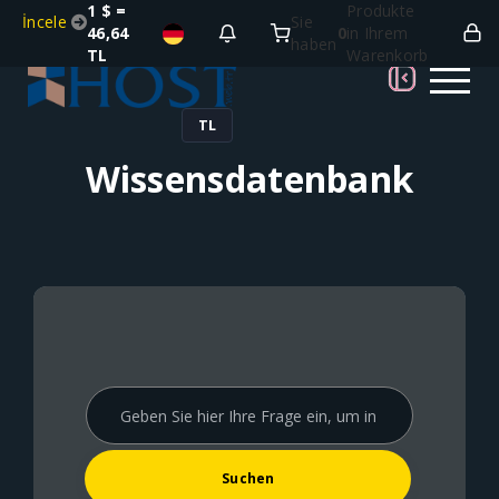
1 $ =
Produkte
İncele
Sie
46,64
0
in Ihrem
haben
TL
Warenkorb
TL
Wissensdatenbank