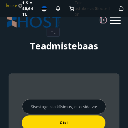
1 $ =
Teie
İncele
46,64
ostukorvis
0
tooted
TL
on
TL
Teadmistebaas