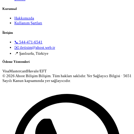
Kurumsal
Hakkımızda
Kullanım Şartları
İletişim
📞 544-471-6541
✉️ iletisim@ahost.web.tr
📍 Şanlıurfa, Türkiye
Ödeme Yöntemleri
Visa
Mastercard
Havale/EFT
© 2026 Ahost Bilişim Bilişim. Tüm hakları saklıdır.
Yer Sağlayıcı Bilgisi · 5651
Sayılı Kanun kapsamında yer sağlayıcıdır.