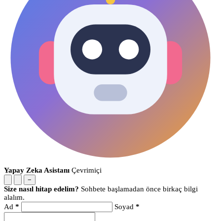
Yapay Zeka Asistanı
Çevrimiçi
−
Size nasıl hitap edelim?
Sohbete başlamadan önce birkaç bilgi
alalım.
Ad
*
Soyad
*