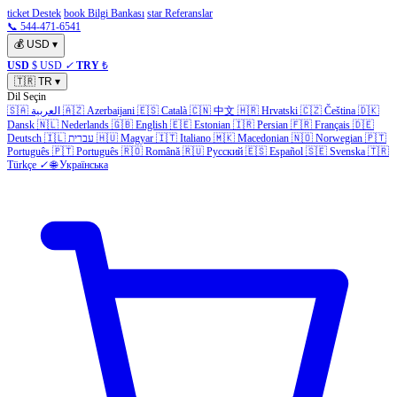
ticket Destek
book Bilgi Bankası
star Referanslar
📞 544-471-6541
💰
USD
▾
USD
$ USD
✓
TRY
₺
🇹🇷
TR
▾
Dil Seçin
🇸🇦
العربية
🇦🇿
Azerbaijani
🇪🇸
Català
🇨🇳
中文
🇭🇷
Hrvatski
🇨🇿
Čeština
🇩🇰
Dansk
🇳🇱
Nederlands
🇬🇧
English
🇪🇪
Estonian
🇮🇷
Persian
🇫🇷
Français
🇩🇪
Deutsch
🇮🇱
עברית
🇭🇺
Magyar
🇮🇹
Italiano
🇲🇰
Macedonian
🇳🇴
Norwegian
🇵🇹
Português
🇵🇹
Português
🇷🇴
Română
🇷🇺
Русский
🇪🇸
Español
🇸🇪
Svenska
🇹🇷
Türkçe
✓
🌐
Українська