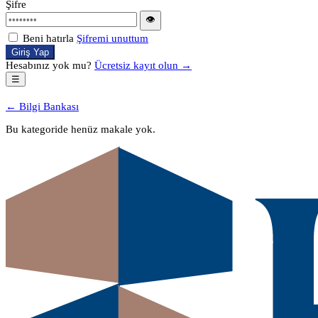
Şifre
👁
Beni hatırla
Şifremi unuttum
Giriş Yap
Hesabınız yok mu?
Ücretsiz kayıt olun →
☰
← Bilgi Bankası
Bu kategoride henüz makale yok.