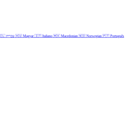
🇱
עברית
🇭🇺
Magyar
🇮🇹
Italiano
🇲🇰
Macedonian
🇳🇴
Norwegian
🇵🇹
Português