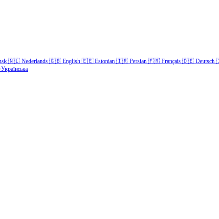
nsk
🇳🇱
Nederlands
🇬🇧
English
🇪🇪
Estonian
🇮🇷
Persian
🇫🇷
Français
🇩🇪
Deutsch

Українська