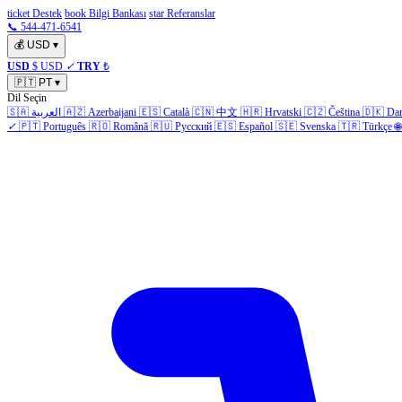
ticket Destek
book Bilgi Bankası
star Referanslar
📞 544-471-6541
💰
USD
▾
USD
$ USD
✓
TRY
₺
🇵🇹
PT
▾
Dil Seçin
🇸🇦
العربية
🇦🇿
Azerbaijani
🇪🇸
Català
🇨🇳
中文
🇭🇷
Hrvatski
🇨🇿
Čeština
🇩🇰
Da
✓
🇵🇹
Português
🇷🇴
Română
🇷🇺
Русский
🇪🇸
Español
🇸🇪
Svenska
🇹🇷
Türkçe
🌐