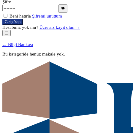
Şifre
👁
Beni hatırla
Şifremi unuttum
Giriş Yap
Hesabınız yok mu?
Ücretsiz kayıt olun →
☰
← Bilgi Bankası
Bu kategoride henüz makale yok.