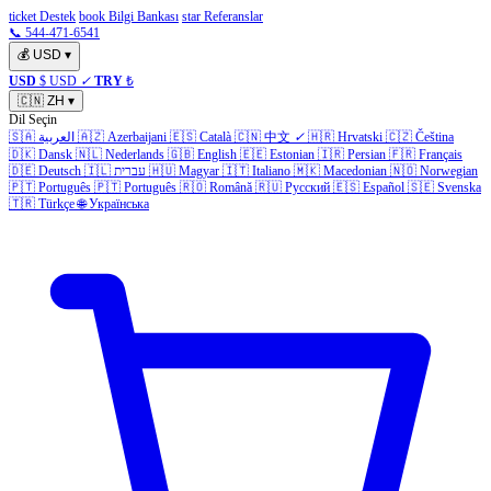
ticket Destek
book Bilgi Bankası
star Referanslar
📞 544-471-6541
💰
USD
▾
USD
$ USD
✓
TRY
₺
🇨🇳
ZH
▾
Dil Seçin
🇸🇦
العربية
🇦🇿
Azerbaijani
🇪🇸
Català
🇨🇳
中文
✓
🇭🇷
Hrvatski
🇨🇿
Čeština
🇩🇰
Dansk
🇳🇱
Nederlands
🇬🇧
English
🇪🇪
Estonian
🇮🇷
Persian
🇫🇷
Français
🇩🇪
Deutsch
🇮🇱
עברית
🇭🇺
Magyar
🇮🇹
Italiano
🇲🇰
Macedonian
🇳🇴
Norwegian
🇵🇹
Português
🇵🇹
Português
🇷🇴
Română
🇷🇺
Русский
🇪🇸
Español
🇸🇪
Svenska
🇹🇷
Türkçe
🌐
Українська