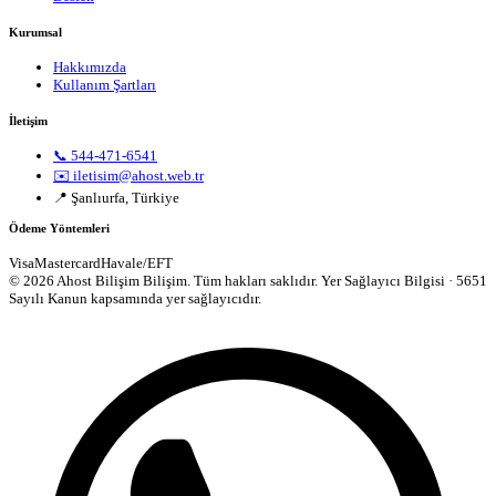
Kurumsal
Hakkımızda
Kullanım Şartları
İletişim
📞 544-471-6541
✉️ iletisim@ahost.web.tr
📍 Şanlıurfa, Türkiye
Ödeme Yöntemleri
Visa
Mastercard
Havale/EFT
© 2026 Ahost Bilişim Bilişim. Tüm hakları saklıdır.
Yer Sağlayıcı Bilgisi · 5651
Sayılı Kanun kapsamında yer sağlayıcıdır.