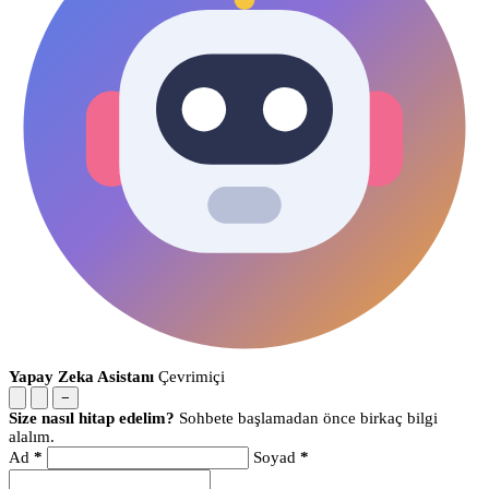
Yapay Zeka Asistanı
Çevrimiçi
−
Size nasıl hitap edelim?
Sohbete başlamadan önce birkaç bilgi
alalım.
Ad
*
Soyad
*