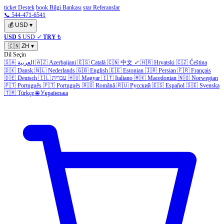
ticket Destek
book Bilgi Bankası
star Referanslar
📞 544-471-6541
💰
USD
▾
USD
$ USD
✓
TRY
₺
🇨🇳
ZH
▾
Dil Seçin
🇸🇦
العربية
🇦🇿
Azerbaijani
🇪🇸
Català
🇨🇳
中文
✓
🇭🇷
Hrvatski
🇨🇿
Čeština
🇩🇰
Dansk
🇳🇱
Nederlands
🇬🇧
English
🇪🇪
Estonian
🇮🇷
Persian
🇫🇷
Français
🇩🇪
Deutsch
🇮🇱
עברית
🇭🇺
Magyar
🇮🇹
Italiano
🇲🇰
Macedonian
🇳🇴
Norwegian
🇵🇹
Português
🇵🇹
Português
🇷🇴
Română
🇷🇺
Русский
🇪🇸
Español
🇸🇪
Svenska
🇹🇷
Türkçe
🌐
Українська