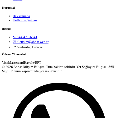
Kurumsal
Hakkımızda
Kullanım Şartları
İletişim
📞 544-471-6541
✉️ iletisim@ahost.web.tr
📍 Şanlıurfa, Türkiye
Ödeme Yöntemleri
Visa
Mastercard
Havale/EFT
© 2026 Ahost Bilişim Bilişim. Tüm hakları saklıdır.
Yer Sağlayıcı Bilgisi · 5651
Sayılı Kanun kapsamında yer sağlayıcıdır.