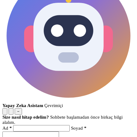
Yapay Zeka Asistanı
Çevrimiçi
−
Size nasıl hitap edelim?
Sohbete başlamadan önce birkaç bilgi
alalım.
Ad
*
Soyad
*