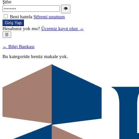
Şifre
👁
Beni hatırla
Şifremi unuttum
Giriş Yap
Hesabınız yok mu?
Ücretsiz kayıt olun →
☰
← Bilgi Bankası
Bu kategoride henüz makale yok.