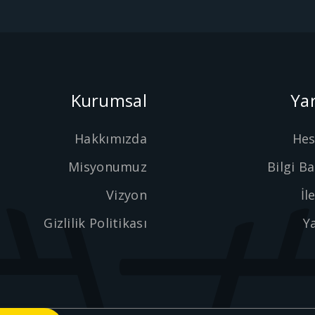
Kurumsal
Ya
Hakkımızda
He
Misyonumuz
Bilgi B
Vizyon
İl
Gizlilik Politikası
Y