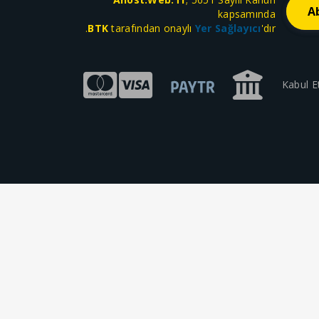
kapsamında
BTK
tarafından onaylı
Yer Sağlayıcı
'dır.
Kabul E