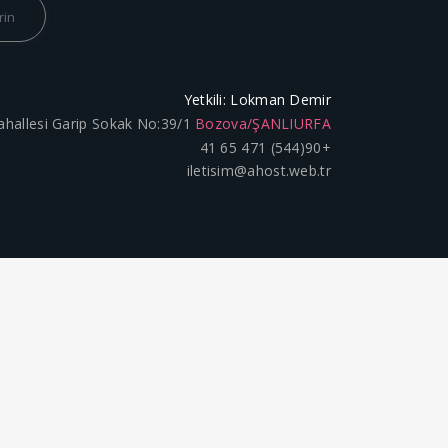
Yetkili: Lokman Demir
ahallesi Garip Sokak No:39/1
Bozova/ŞANLIURFA
+90(544) 471 65 41
iletisim@ahost.web.tr