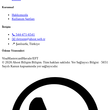
Kurumsal
Hakkımızda
Kullanım Şartları
İletişim
📞 544-471-6541
✉️ iletisim@ahost.web.tr
📍 Şanlıurfa, Türkiye
Ödeme Yöntemleri
Visa
Mastercard
Havale/EFT
© 2026 Ahost Bilişim Bilişim. Tüm hakları saklıdır.
Yer Sağlayıcı Bilgisi · 5651
Sayılı Kanun kapsamında yer sağlayıcıdır.