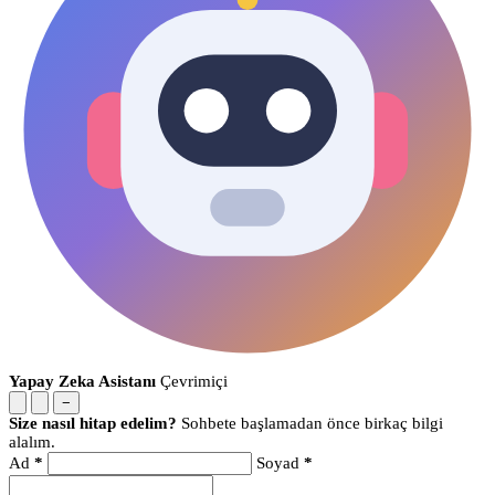
Yapay Zeka Asistanı
Çevrimiçi
−
Size nasıl hitap edelim?
Sohbete başlamadan önce birkaç bilgi
alalım.
Ad
*
Soyad
*