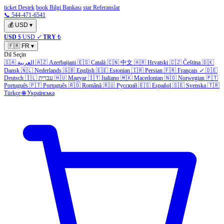
ticket Destek
book Bilgi Bankası
star Referanslar
📞 544-471-6541
💰
USD
▾
USD
$ USD
✓
TRY
₺
🇫🇷
FR
▾
Dil Seçin
🇸🇦
العربية
🇦🇿
Azerbaijani
🇪🇸
Català
🇨🇳
中文
🇭🇷
Hrvatski
🇨🇿
Čeština
🇩🇰
Dansk
🇳🇱
Nederlands
🇬🇧
English
🇪🇪
Estonian
🇮🇷
Persian
🇫🇷
Français
✓
🇩🇪
Deutsch
🇮🇱
עברית
🇭🇺
Magyar
🇮🇹
Italiano
🇲🇰
Macedonian
🇳🇴
Norwegian
🇵🇹
Português
🇵🇹
Português
🇷🇴
Română
🇷🇺
Русский
🇪🇸
Español
🇸🇪
Svenska
🇹🇷
Türkçe
🌐
Українська