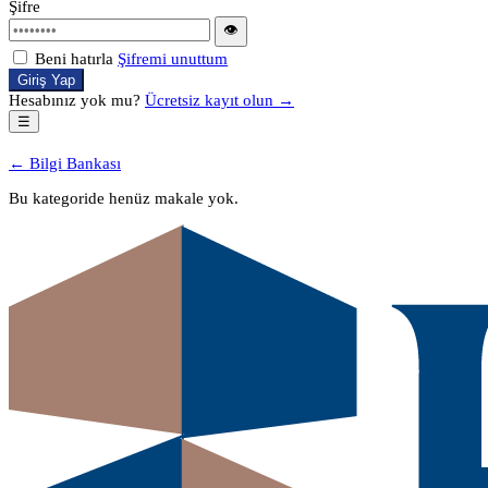
Şifre
👁
Beni hatırla
Şifremi unuttum
Giriş Yap
Hesabınız yok mu?
Ücretsiz kayıt olun →
☰
← Bilgi Bankası
Bu kategoride henüz makale yok.