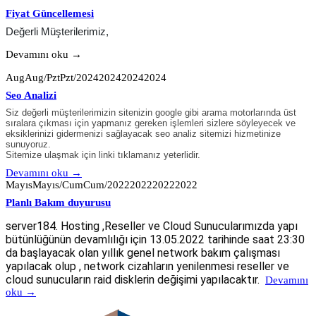
Fiyat Güncellemesi
Değerli Müşterilerimiz,
Devamını oku →
AugAug/PztPzt/2024202420242024
Seo Analizi
Siz değerli müşterilerimizin sitenizin google gibi arama motorlarında üst
sıralara çıkması için yapmanız gereken işlemleri sizlere söyleyecek ve
eksiklerinizi gidermenizi sağlayacak seo analiz sitemizi hizmetinize
sunuyoruz.
Sitemize ulaşmak için linki tıklamanız yeterlidir.
Devamını oku →
MayısMayıs/CumCum/2022202220222022
Planlı Bakım duyurusu
server184. Hosting ,Reseller ve Cloud Sunucularımızda yapı
bütünlüğünün devamlılığı için 13.05.2022 tarihinde saat 23:30
da başlayacak olan yıllık genel network bakım çalışması
yapılacak olup , network cizahların yenilenmesi reseller ve
cloud sunucuların raid disklerin değişimi yapılacaktır.
Devamını
oku →