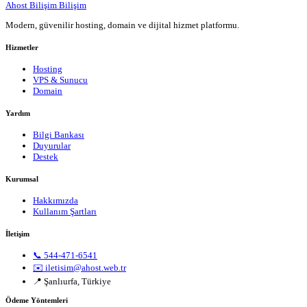
Ahost Bilişim
Bilişim
Modern, güvenilir hosting, domain ve dijital hizmet platformu.
Hizmetler
Hosting
VPS & Sunucu
Domain
Yardım
Bilgi Bankası
Duyurular
Destek
Kurumsal
Hakkımızda
Kullanım Şartları
İletişim
📞 544-471-6541
✉️ iletisim@ahost.web.tr
📍 Şanlıurfa, Türkiye
Ödeme Yöntemleri