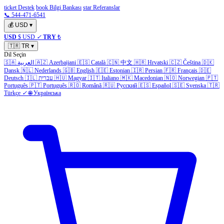
ticket Destek
book Bilgi Bankası
star Referanslar
📞 544-471-6541
💰
USD
▾
USD
$ USD
✓
TRY
₺
🇹🇷
TR
▾
Dil Seçin
🇸🇦
العربية
🇦🇿
Azerbaijani
🇪🇸
Català
🇨🇳
中文
🇭🇷
Hrvatski
🇨🇿
Čeština
🇩🇰
Dansk
🇳🇱
Nederlands
🇬🇧
English
🇪🇪
Estonian
🇮🇷
Persian
🇫🇷
Français
🇩🇪
Deutsch
🇮🇱
עברית
🇭🇺
Magyar
🇮🇹
Italiano
🇲🇰
Macedonian
🇳🇴
Norwegian
🇵🇹
Português
🇵🇹
Português
🇷🇴
Română
🇷🇺
Русский
🇪🇸
Español
🇸🇪
Svenska
🇹🇷
Türkçe
✓
🌐
Українська