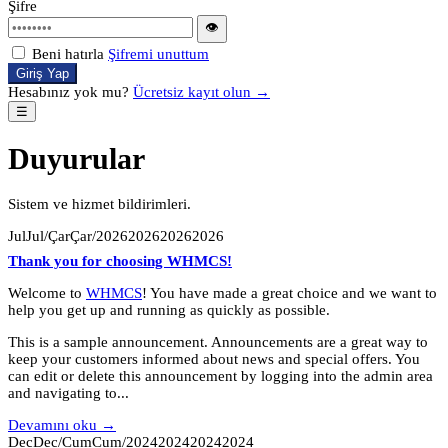
Şifre
👁
Beni hatırla
Şifremi unuttum
Giriş Yap
Hesabınız yok mu?
Ücretsiz kayıt olun →
☰
Duyurular
Sistem ve hizmet bildirimleri.
JulJul/ÇarÇar/2026202620262026
Thank you for choosing WHMCS!
Welcome to
WHMCS
! You have made a great choice and we want to
help you get up and running as quickly as possible.
This is a sample announcement. Announcements are a great way to
keep your customers informed about news and special offers. You
can edit or delete this announcement by logging into the admin area
and navigating to...
Devamını oku →
DecDec/CumCum/2024202420242024