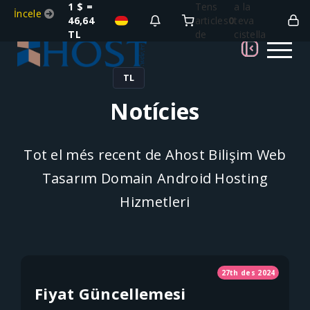
1 $ =
Tens
a la
İncele
46,64
articles
0
teva
TL
de
cistella
TL
Notícies
Tot el més recent de Ahost Bilişim Web
Tasarım Domain Android Hosting
Hizmetleri
27th des 2024
Fiyat Güncellemesi