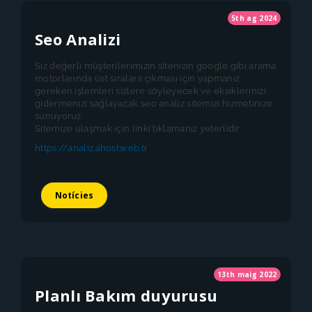
5th ag 2024
Seo Analizi
Siz değerli müşterilerimizin sitenizin google gibi arama
motorlarında üst sıralara çıkması için yapmanız
gereken işlemleri sizlere söyleyecek ve eksiklerinizi
gidermenizi sağlayacak seo analiz sitemizi hizmetinize
sunuyoruz.
Sitemize ulaşmak için linki tıklamanız yeterlidir.
https://analiz.ahost.web.tr
Notícies
13th maig 2022
Planlı Bakım duyurusu