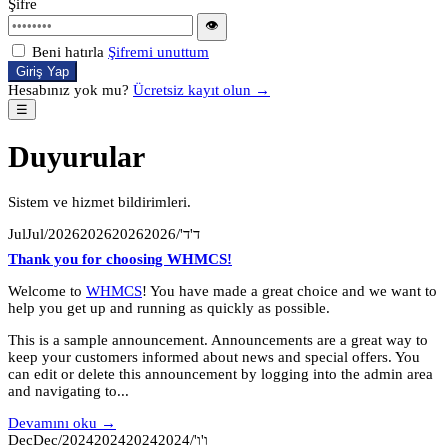
Şifre
👁
Beni hatırla
Şifremi unuttum
Giriş Yap
Hesabınız yok mu?
Ücretsiz kayıt olun →
☰
Duyurular
Sistem ve hizmet bildirimleri.
JulJul/ד'ד'/2026202620262026
Thank you for choosing WHMCS!
Welcome to
WHMCS
! You have made a great choice and we want to
help you get up and running as quickly as possible.
This is a sample announcement. Announcements are a great way to
keep your customers informed about news and special offers. You
can edit or delete this announcement by logging into the admin area
and navigating to...
Devamını oku →
DecDec/ו'ו'/2024202420242024