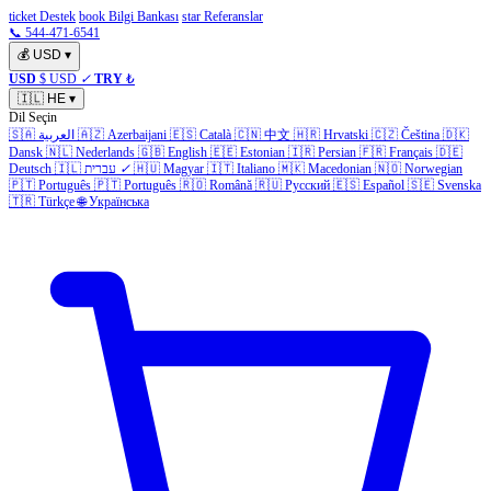
ticket Destek
book Bilgi Bankası
star Referanslar
📞 544-471-6541
💰
USD
▾
USD
$ USD
✓
TRY
₺
🇮🇱
HE
▾
Dil Seçin
🇩🇰
Čeština
🇨🇿
Hrvatski
🇭🇷
中文
🇨🇳
Català
🇪🇸
Azerbaijani
🇦🇿
العربية
🇸🇦
Dansk
🇳🇱
Nederlands
🇬🇧
English
🇪🇪
Estonian
🇮🇷
Persian
🇫🇷
Français
🇩🇪
Norwegian
🇳🇴
Macedonian
🇲🇰
Italiano
🇮🇹
Magyar
🇭🇺
✓
עברית
🇮🇱
Deutsch
🇵🇹
Português
🇵🇹
Português
🇷🇴
Română
🇷🇺
Русский
🇪🇸
Español
🇸🇪
Svenska
🇹🇷
Türkçe
🌐
Українська