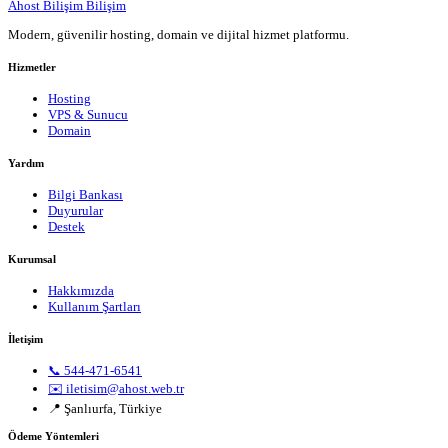
Ahost Bilişim
Bilişim
Modern, güvenilir hosting, domain ve dijital hizmet platformu.
Hizmetler
Hosting
VPS & Sunucu
Domain
Yardım
Bilgi Bankası
Duyurular
Destek
Kurumsal
Hakkımızda
Kullanım Şartları
İletişim
📞 544-471-6541
✉️ iletisim@ahost.web.tr
📍 Şanlıurfa, Türkiye
Ödeme Yöntemleri