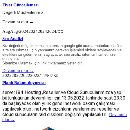
Fiyat Güncellemesi
Değerli Müşterilerimiz,
Devamını oku →
AugAug/ב'ב'/2024202420242024
Seo Analizi
Siz değerli müşterilerimizin sitenizin google gibi arama motorlarında üst
sıralara çıkması için yapmanız gereken işlemleri sizlere söyleyecek ve
eksiklerinizi gidermenizi sağlayacak seo analiz sitemizi hizmetinize
sunuyoruz.
Sitemize ulaşmak için linki tıklamanız yeterlidir.
Devamını oku →
מאימאי/ו'ו'/2022202220222022
Planlı Bakım duyurusu
server184. Hosting ,Reseller ve Cloud Sunucularımızda yapı
bütünlüğünün devamlılığı için 13.05.2022 tarihinde saat 23:30
da başlayacak olan yıllık genel network bakım çalışması
yapılacak olup , network cizahların yenilenmesi reseller ve
cloud sunucuların raid disklerin değişimi yapılacaktır.
Devamını
oku →